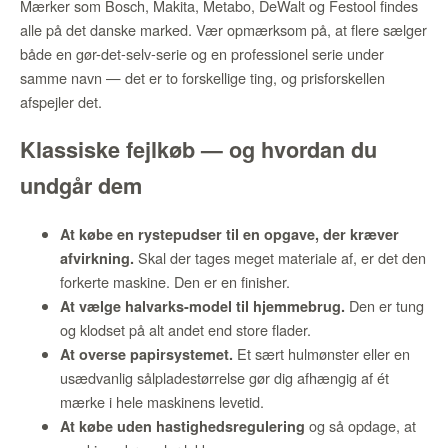
Mærker som Bosch, Makita, Metabo, DeWalt og Festool findes
alle på det danske marked. Vær opmærksom på, at flere sælger
både en gør-det-selv-serie og en professionel serie under
samme navn — det er to forskellige ting, og prisforskellen
afspejler det.
Klassiske fejlkøb — og hvordan du
undgår dem
At købe en rystepudser til en opgave, der kræver
Skal der tages meget materiale af, er det den
afvirkning.
forkerte maskine. Den er en finisher.
Den er tung
At vælge halvarks-model til hjemmebrug.
og klodset på alt andet end store flader.
Et sært hulmønster eller en
At overse papirsystemet.
usædvanlig sålpladestørrelse gør dig afhængig af ét
mærke i hele maskinens levetid.
og så opdage, at
At købe uden hastighedsregulering