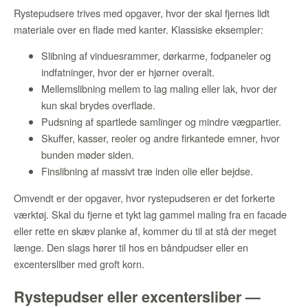
Rystepudsere trives med opgaver, hvor der skal fjernes lidt
materiale over en flade med kanter. Klassiske eksempler:
Slibning af vinduesrammer, dørkarme, fodpaneler og
indfatninger, hvor der er hjørner overalt.
Mellemslibning mellem to lag maling eller lak, hvor der
kun skal brydes overflade.
Pudsning af spartlede samlinger og mindre vægpartier.
Skuffer, kasser, reoler og andre firkantede emner, hvor
bunden møder siden.
Finslibning af massivt træ inden olie eller bejdse.
Omvendt er der opgaver, hvor rystepudseren er det forkerte
værktøj. Skal du fjerne et tykt lag gammel maling fra en facade
eller rette en skæv planke af, kommer du til at stå der meget
længe. Den slags hører til hos en båndpudser eller en
excentersliber med groft korn.
Rystepudser eller excentersliber —