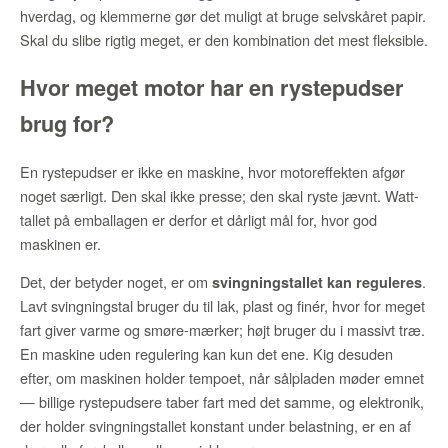
hverdag, og klemmerne gør det muligt at bruge selvskåret papir.
Skal du slibe rigtig meget, er den kombination det mest fleksible.
Hvor meget motor har en rystepudser
brug for?
En rystepudser er ikke en maskine, hvor motoreffekten afgør
noget særligt. Den skal ikke presse; den skal ryste jævnt. Watt-
tallet på emballagen er derfor et dårligt mål for, hvor god
maskinen er.
Det, der betyder noget, er om
.
svingningstallet kan reguleres
Lavt svingningstal bruger du til lak, plast og finér, hvor for meget
fart giver varme og smøre-mærker; højt bruger du i massivt træ.
En maskine uden regulering kan kun det ene. Kig desuden
efter, om maskinen holder tempoet, når sålpladen møder emnet
— billige rystepudsere taber fart med det samme, og elektronik,
der holder svingningstallet konstant under belastning, er en af