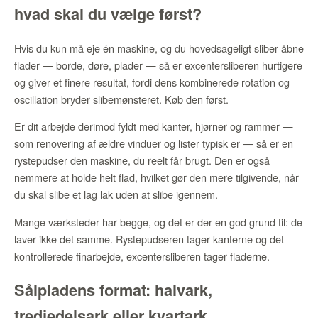
hvad skal du vælge først?
Hvis du kun må eje én maskine, og du hovedsageligt sliber åbne
flader — borde, døre, plader — så er excentersliberen hurtigere
og giver et finere resultat, fordi dens kombinerede rotation og
oscillation bryder slibemønsteret. Køb den først.
Er dit arbejde derimod fyldt med kanter, hjørner og rammer —
som renovering af ældre vinduer og lister typisk er — så er en
rystepudser den maskine, du reelt får brugt. Den er også
nemmere at holde helt flad, hvilket gør den mere tilgivende, når
du skal slibe et lag lak uden at slibe igennem.
Mange værksteder har begge, og det er der en god grund til: de
laver ikke det samme. Rystepudseren tager kanterne og det
kontrollerede finarbejde, excentersliberen tager fladerne.
Sålpladens format: halvark,
tredjedelsark eller kvartark