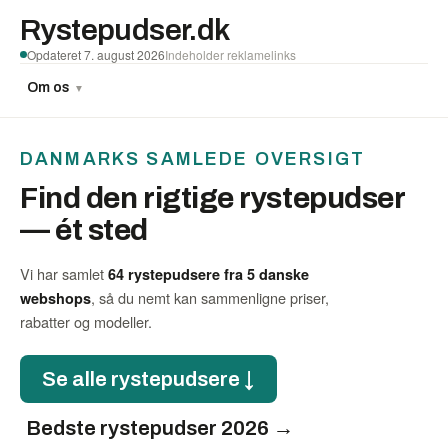
Rystepudser.dk
Opdateret 7. august 2026
Indeholder reklamelinks
Om os
▼
DANMARKS SAMLEDE OVERSIGT
Find den rigtige rystepudser
— ét sted
Vi har samlet
64 rystepudsere fra 5 danske
, så du nemt kan sammenligne priser,
webshops
rabatter og modeller.
Se alle rystepudsere ↓
Bedste rystepudser 2026 →