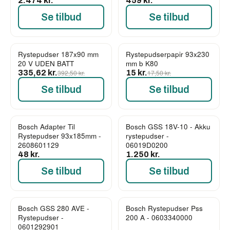
2.474 kr.
459 kr.
Se tilbud
Se tilbud
Rystepudser 187x90 mm
Rystepudserpapir 93x230
-14%
-14%
20 V UDEN BATT
mm b K80
335,62 kr.
392,50 kr.
15 kr.
17,50 kr.
Se tilbud
Se tilbud
Bosch Adapter Til
Bosch GSS 18V-10 - Akku
Rystepudser 93x185mm -
rystepudser -
2608601129
06019D0200
48 kr.
1.250 kr.
Se tilbud
Se tilbud
Bosch GSS 280 AVE -
Bosch Rystepudser Pss
Rystepudser -
200 A - 0603340000
0601292901