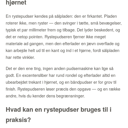
hjørnet
En rystepudser kendes på sålpladen: den er firkantet. Pladen
roterer ikke, men ryster — den svinger i tætte, små bevægelser,
typisk et par millimeter frem og tilbage. Det lyder beskedent, og
det er netop pointen. Rystepudseren fjerner ikke meget
materiale ad gangen, men den efterlader en jævn overflade og
kan arbejde helt ud til en kant og ind i et hjørne, fordi sålpladen
har rette vinkler.
Det er den ene ting, ingen anden pudsemaskine kan lige så
godt. En excentersliber har rund rondel og efterlader altid en
ubearbejdet trekant i hjørnet, og en båndpudser er for grov til
finish. Rystepudseren løser præcis den opgave — og en række
andre, hvis du kender dens begrænsninger.
Hvad kan en rystepudser bruges til i
praksis?