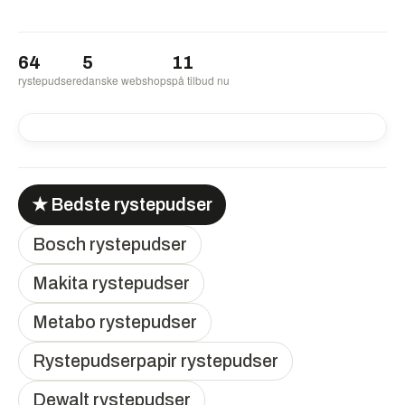
64
5
11
rystepudsere
danske webshops
på tilbud nu
-14%
-14%
-14%
★ Bedste rystepudser
Bosch rystepudser
Makita rystepudser
Metabo rystepudser
Rystepudserpapir rystepudser
Dewalt rystepudser