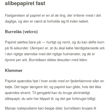
slibepapiret fast
Fastgørelsen af papiret er en af de ting, der irriterer mest i det
daglige, og den er værd at forholde sig til inden købet.
Burrelås (velcro)
Papiret sættes bare på — hurtigt og nemt, og du kan skifte korn
på få sekunder. Ulempen er, at du skal købe færdigstansede ark
i den rigtige størrelse med det rigtige hulmønster, og de er
dyrere per ark. Burrelåsen slides desuden med tiden.
Klemmer
Papiret spændes fast i hver ende med en fjederklemme eller en
bøjle. Det tager længere tid, og papiret kan glide, hvis det ikke
spændes stramt. Til gengæld kan du bruge almindeligt
slibepapir, du selv har klippet til, og det gør forbruget billigt.
Mange rystepudsere kan begge dele: burrelåsen bruges til