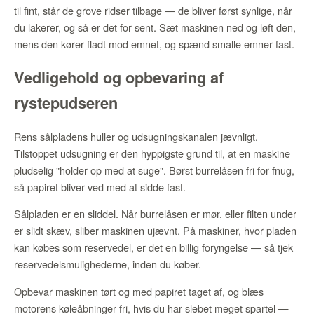
til fint, står de grove ridser tilbage — de bliver først synlige, når
du lakerer, og så er det for sent. Sæt maskinen ned og løft den,
mens den kører fladt mod emnet, og spænd smalle emner fast.
Vedligehold og opbevaring af
rystepudseren
Rens sålpladens huller og udsugningskanalen jævnligt.
Tilstoppet udsugning er den hyppigste grund til, at en maskine
pludselig "holder op med at suge". Børst burrelåsen fri for fnug,
så papiret bliver ved med at sidde fast.
Sålpladen er en sliddel. Når burrelåsen er mør, eller filten under
er slidt skæv, sliber maskinen ujævnt. På maskiner, hvor pladen
kan købes som reservedel, er det en billig foryngelse — så tjek
reservedelsmulighederne, inden du køber.
Opbevar maskinen tørt og med papiret taget af, og blæs
motorens køleåbninger fri, hvis du har slebet meget spartel —