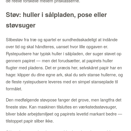
de reelle forskelle mellem prisklasserne.
Støv: huller i sålpladen, pose eller
støvsuger
Slibestøv fra træ og spartel er sundhedsskadeligt at indånde
over tid og skal håndteres, uanset hvor lille opgaven er.
Rystepudsere har typisk huller i sålpladen, der suger støvet op
gennem papiret — men det forudsætter, at papirets huller
flugter med pladens. Det er præcis her, selvskåret papir har en
hage: klipper du dine egne ark, skal du selv stanse hullerne, og
de fleste rystepudsere leveres med en simpel stanseplade til
formålet.
Den medfølgende støvpose fanger det grove, men langtfra det
fineste støv. Kan maskinen tilsluttes en værkstedsstøvsuger,
bliver både arbejdsmiljøet og papirets levetid markant bedre —
tilstoppet papir sliber ikke.