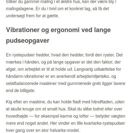
Sliber du gammel maling i et ældre hus, kan der være bly i
malingslagene. Er du i tvivl om et konkret lag, så få det
undersøgt frem for at gætte.
Vibrationer og ergonomi ved lange
pudseopgaver
En rystepudser hedder, hvad den hedder, fordi den ryster. Det
mærkes i hånden, og på lange opgaver er det den faktor, der
afgør, om arbejdet er til at holde ud. Langvarig udsættelse for
håndarm-vibrationer er en anerkendt arbejdsmiljørisiko, og
velafbalancerede maskiner med gummierede greb ligger lavere
end de billigste.
Kig efter en maskine, du kan holde fladt med håndfladen, uden
at skulle knuge om et smalt hus. Skal du slibe lodret eller over
hovedhøjde — for eksempel karme og lofter — betyder vægten
mere end noget andet. Her vinder en lille kvartarks-rystepudser
hver gang over en stor halvarks-model.