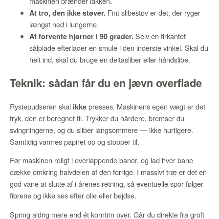
maskinen brænder lakken.
Fint slibestøv er det, der ryger
At tro, den ikke støver.
længst ned i lungerne.
Selv en firkantet
At forvente hjørner i 90 grader.
sålplade efterlader en smule i den inderste vinkel. Skal du
helt ind, skal du bruge en deltasliber eller håndslibe.
Teknik: sådan får du en jævn overflade
Rystepudseren skal
presses. Maskinens egen vægt er det
ikke
tryk, den er beregnet til. Trykker du hårdere, bremser du
svingningerne, og du sliber langsommere — ikke hurtigere.
Samtidig varmes papiret op og stopper til.
Før maskinen roligt i overlappende baner, og lad hver bane
dække omkring halvdelen af den forrige. I massivt træ er det en
god vane at slutte af i årenes retning, så eventuelle spor følger
fibrene og ikke ses efter olie eller bejdse.
Spring aldrig mere end ét korntrin over. Går du direkte fra groft