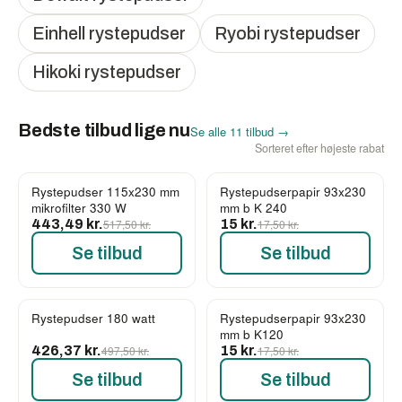
Einhell rystepudser
Ryobi rystepudser
Hikoki rystepudser
Bedste tilbud lige nu
Se alle 11 tilbud →
Sorteret efter højeste rabat
Rystepudser 115x230 mm
Rystepudserpapir 93x230
-14%
-14%
mikrofilter 330 W
mm b K 240
443,49 kr.
517,50 kr.
15 kr.
17,50 kr.
Se tilbud
Se tilbud
Rystepudser 180 watt
Rystepudserpapir 93x230
-14%
-14%
mm b K120
426,37 kr.
497,50 kr.
15 kr.
17,50 kr.
Se tilbud
Se tilbud