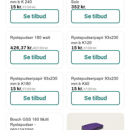
mm b K 240
Solo
15 kr.
17,50 kr.
352 kr.
Se tilbud
Se tilbud
Rystepudser 180 watt
Rystepudserpapir 93x230
-14%
-14%
mm b K120
426,37 kr.
497,50 kr.
15 kr.
17,50 kr.
Se tilbud
Se tilbud
Rystepudserpapir 93x230
Rystepudserpapir 93x230
-14%
-14%
mm b K180
mm b K40
15 kr.
17,50 kr.
15 kr.
17,50 kr.
Se tilbud
Se tilbud
Bosch GSS 160 Multi
Rystepudser -
06012A2300