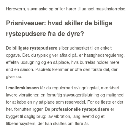
Høreværn, støvmaske og briller hører til uanset maskinstørrelse.
Prisniveauer: hvad skiller de billige
rystepudsere fra de dyre?
De
sliber udmærket til en enkelt
billigste rystepudsere
opgave. Det, du typisk giver afkald på, er hastighedsregulering,
effektiv udsugning og en sålplade, hvis burrelås holder mere
end en sæson. Papirets klemmer er ofte den første del, der
giver op.
I
får du regulerbart svingningstal, mærkbart
mellemklassen
lavere vibrationer, en fornuftig støvsugertilslutning og mulighed
for at købe en ny sålplade som reservedel. For de fleste er det
her, fornuften ligger. De
er
professionelle rystepudsere
bygget til daglig brug: lav vibration, lang levetid og et
tilbehørssystem, der kan skaffes om flere år.