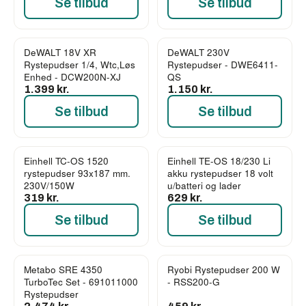
Se tilbud
Se tilbud
DeWALT 18V XR
DeWALT 230V
Rystepudser 1/4, Wtc,Løs
Rystepudser - DWE6411-
Enhed - DCW200N-XJ
QS
1.399 kr.
1.150 kr.
Se tilbud
Se tilbud
Einhell TC-OS 1520
Einhell TE-OS 18/230 Li
rystepudser 93x187 mm.
akku rystepudser 18 volt
230V/150W
u/batteri og lader
319 kr.
629 kr.
Se tilbud
Se tilbud
Metabo SRE 4350
Ryobi Rystepudser 200 W
TurboTec Set - 691011000
- RSS200-G
Rystepudser