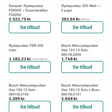
Sampak: Rystepudser
Rystepudser 250 Watt i +
-14%
FSR200 + Excentersliber
5 papir
FSX200
2.523,75 kr.
393,84 kr.
460 kr.
Se tilbud
Se tilbud
Rystepudser FSR 200
Bosch Akkurystepudser
-2%
Intec
Gss 12V-13 Solo -
06019L0000
1.182,21 kr.
1.211,25 kr.
1.748 kr.
Se tilbud
Se tilbud
Bosch Akkurystepudser
Bosch Akkurystepudser
Gss 18V-13 Solo -
Gss 18V-13 Solo L-Boxx -
06019L0100
06019L0101
2.285 kr.
2.948 kr.
Se tilbud
Se tilbud