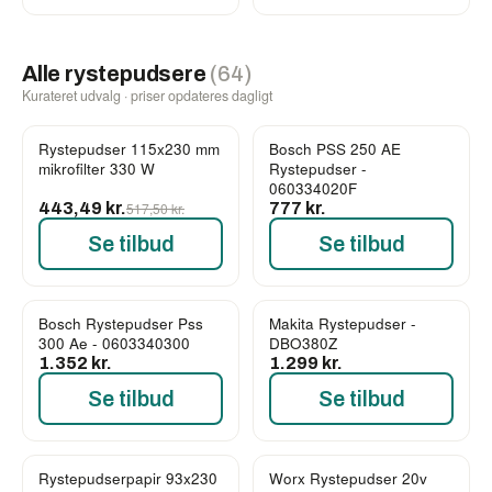
Alle rystepudsere
(64)
Kurateret udvalg · priser opdateres dagligt
Rystepudser 115x230 mm
Bosch PSS 250 AE
-14%
mikrofilter 330 W
Rystepudser -
060334020F
443,49 kr.
517,50 kr.
777 kr.
Se tilbud
Se tilbud
Bosch Rystepudser Pss
Makita Rystepudser -
300 Ae - 0603340300
DBO380Z
1.352 kr.
1.299 kr.
Se tilbud
Se tilbud
Rystepudserpapir 93x230
Worx Rystepudser 20v
-14%