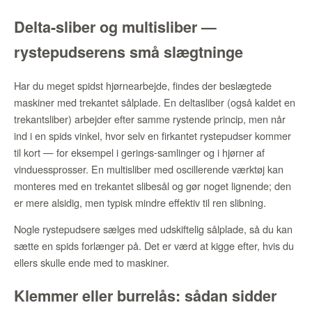
Delta-sliber og multisliber —
rystepudserens små slægtninge
Har du meget spidst hjørnearbejde, findes der beslægtede
maskiner med trekantet sålplade. En deltasliber (også kaldet en
trekantsliber) arbejder efter samme rystende princip, men når
ind i en spids vinkel, hvor selv en firkantet rystepudser kommer
til kort — for eksempel i gerings-samlinger og i hjørner af
vinduessprosser. En multisliber med oscillerende værktøj kan
monteres med en trekantet slibesål og gør noget lignende; den
er mere alsidig, men typisk mindre effektiv til ren slibning.
Nogle rystepudsere sælges med udskiftelig sålplade, så du kan
sætte en spids forlænger på. Det er værd at kigge efter, hvis du
ellers skulle ende med to maskiner.
Klemmer eller burrelås: sådan sidder