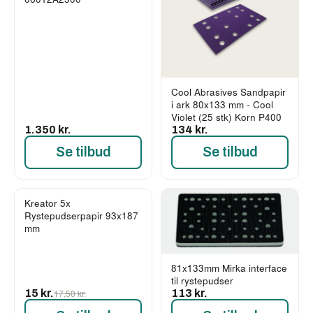
Cool Abrasives Sandpapir
i ark 80x133 mm - Cool
Violet (25 stk) Korn P400
1.350 kr.
134 kr.
Se tilbud
Se tilbud
Kreator 5x
-14%
Rystepudserpapir 93x187
mm
81x133mm Mirka interface
til rystepudser
15 kr.
17,50 kr.
113 kr.