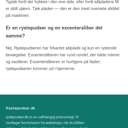
Typisk fordi der trykkes i den ene side, eller fordi sålpladens filt
er slidt ujævn. Tjek pladen — den er den mest oversete sliddel
på maskinen.
Er en rystepudser og en excentersliber det
samme?
Nej. Rystepudseren har firkantet sålplade og kun en rystende
bevægelse. Excentersliberen har rund rondel, der både roterer
og oscillerer. Excentersliberen er hurtigere på flader;
rystepudseren kommer ud i hjørnerne.
Rystepudser.dk
rystepudser.dk er en uafhængig prisoversigt. Vi
modtager kommission fra webshops, når du klikker