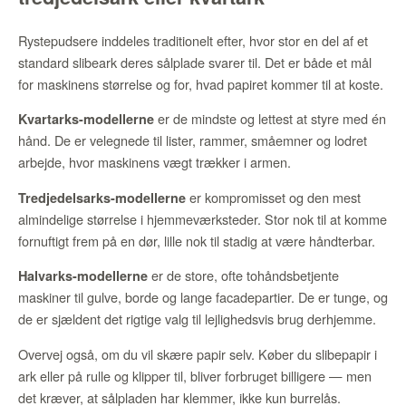
Rystepudsere inddeles traditionelt efter, hvor stor en del af et
standard slibeark deres sålplade svarer til. Det er både et mål
for maskinens størrelse og for, hvad papiret kommer til at koste.
er de mindste og lettest at styre med én
Kvartarks-modellerne
hånd. De er velegnede til lister, rammer, småemner og lodret
arbejde, hvor maskinens vægt trækker i armen.
er kompromisset og den mest
Tredjedelsarks-modellerne
almindelige størrelse i hjemmeværksteder. Stor nok til at komme
fornuftigt frem på en dør, lille nok til stadig at være håndterbar.
er de store, ofte tohåndsbetjente
Halvarks-modellerne
maskiner til gulve, borde og lange facadepartier. De er tunge, og
de er sjældent det rigtige valg til lejlighedsvis brug derhjemme.
Overvej også, om du vil skære papir selv. Køber du slibepapir i
ark eller på rulle og klipper til, bliver forbruget billigere — men
det kræver, at sålpladen har klemmer, ikke kun burrelås.