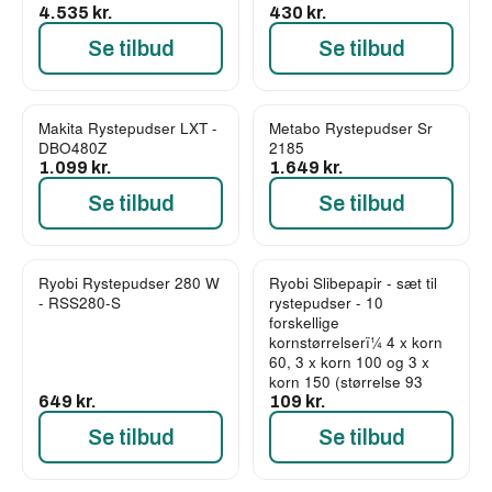
4.535 kr.
430 kr.
Se tilbud
Se tilbud
Makita Rystepudser LXT -
Metabo Rystepudser Sr
DBO480Z
2185
1.099 kr.
1.649 kr.
Se tilbud
Se tilbud
Ryobi Rystepudser 280 W
Ryobi Slibepapir - sæt til
- RSS280-S
rystepudser - 10
forskellige
kornstørrelserï¼ 4 x korn
60, 3 x korn 100 og 3 x
korn 150 (størrelse 93
649 kr.
109 kr.
Se tilbud
Se tilbud